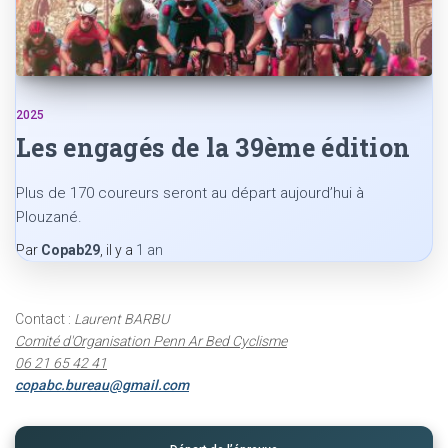
2025
Les engagés de la 39ème édition
Plus de 170 coureurs seront au départ aujourd’hui à
Plouzané.
Par
Copab29
, il y a
1 an
Contact :
Laurent BARBU
Comité d'Organisation Penn Ar Bed Cyclisme
06 21 65 42 41
copabc.bureau@gmail.com