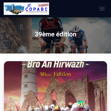
OUVRI
LA
NAVIG
39ème édition