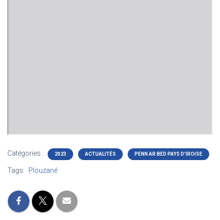
Catégories :
2023
ACTUALITÉS
PENN AR BED PAYS D'IROISE
Tags:
Plouzané