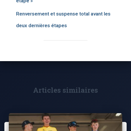
étape »
Renversement et suspense total avant les
deux dernières étapes
Articles similaires