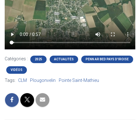
T
I
O
N
Catégories :
2025
ACTUALITÉS
PENN AR BED PAYS D'IROISE
VIDÉOS
Tags:
CLM
Plougonvelin
Pointe Saint-Mathieu